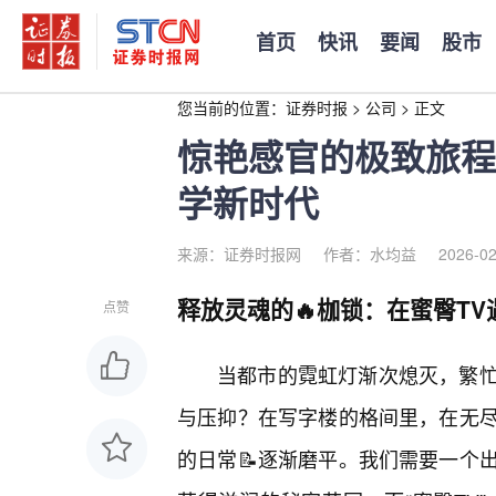
首页
快讯
要闻
股市
您当前的位置：
证券时报
>
公司
>
正文
惊艳感官的极致旅程
学新时代
来源：证券时报网
作者：水均益
2026-02
释放灵魂的🔥枷锁：在蜜臀T
点赞
当都市的霓虹灯渐次熄灭，繁忙
与压抑？在写字楼的格间里，在无
的日常📝逐渐磨平。我们需要一个