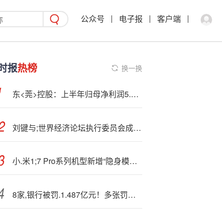
公众号
电子报
客户端
时报
热榜
换一换
东<莞>控股：上半年归母净利润5.32亿元，同比增长20.51%
刘键与;世界经济论坛执行委员会成员、工业转型议程全球总负责人高明思座谈交流
小.米1;7 Pro系列机型新增“隐身模式”，背屏一键关闭多项权限
8家,银行被罚.1.487亿元！多张罚单，集中公布