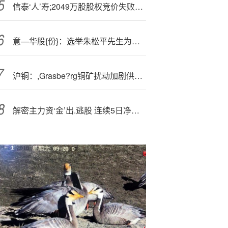
信泰‘人’寿;2049万股股权竞价失败背后：观望的资本与回归理性的市场
意—华股{份}：选举朱松平先生为公司第五届董事会职工代表董事
沪铜：,Grasbe?rg铜矿扰动加剧供应紧张，铜价快速拉升
解密主力资‘金’出.逃股 连续5日净流出568股