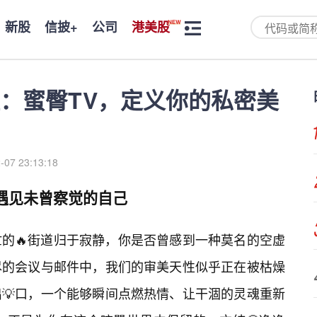
新股
信披+
公司
港美股
：蜜臀TV，定义你的私密美
-07 23:13:18
V遇见未曾察觉的自己
的🔥街道归于寂静，你是否曾感到一种莫名的空虚
尽的会议与邮件中，我们的审美天性似乎正在被枯燥
出💡口，一个能够瞬间点燃热情、让干涸的灵魂重新