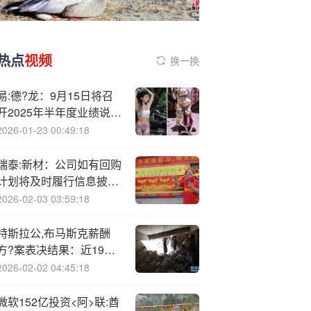
热点
视频
换一换
易:德?龙：9月15日将召
开2025年半年度业绩说明
会
2026-01-23 00:49:18
瑞泰:新材：公司如有回购
计划将及时履行信息披露
义务
2026-02-03 03:59:18
特斯拉公,布马斯克薪酬
方?案表决结果：近19亿
票赞成 5.65亿票反对
2026-02-02 04:45:18
微软152亿投资<阿>联:酋