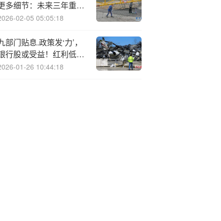
更多细节：未来三年重点
锚定AI基建与人才培养
2026-02-05 05:05:18
九部门贴息.政策发‘力’，
银行股或受益！红利低波
ETF(512890)近20个交易
2026-01-26 10:44:18
吸金9.9亿元