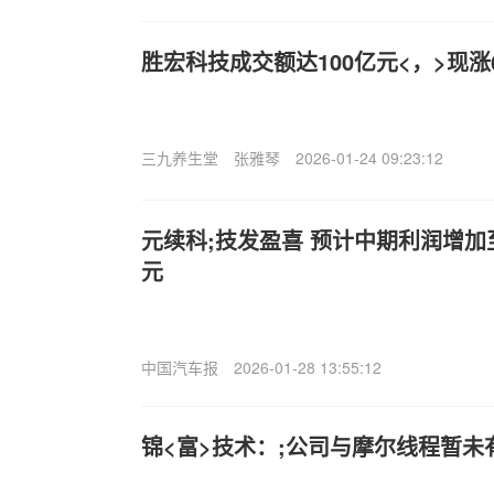
胜宏科技成交额达100亿元<，>现涨6
三九养生堂
张雅琴
2026-01-24 09:23:12
元续科;技发盈喜 预计中期利润增加至
元
中国汽车报
2026-01-28 13:55:12
锦<富>技术：;公司与摩尔线程暂未