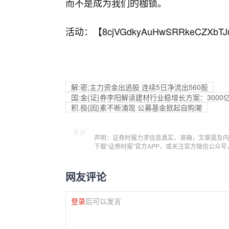
而不是成为我们的枷锁。
活动：【
8cjVGdkyAuHwSRRkeCZXbTJ
解:密;主力资金出逃股 连续5日净流出560股
国:金{证}券李阳解读建材行业稳增长方案：300
积.极{因}素不断涌现 公募基金掀起自购潮
声明：证券时报力求信息真实、准确，文章提及内
下载“证券时报”官方APP，或关注官方微信公众
网友评论
登录
后可以发言