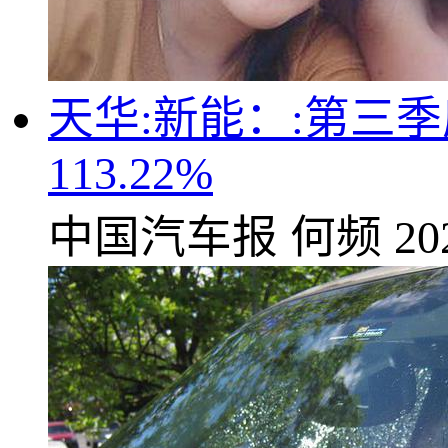
天华:新能：:第三季
113.22%
中国汽车报
何频
20