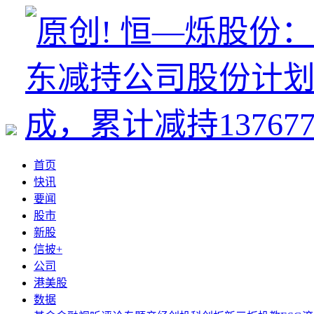
首页
快讯
要闻
股市
新股
信披+
公司
港美股
数据