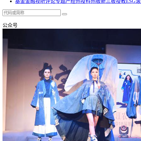
基金
金融
视听
评论
专题
产经
创投
科创板
新三板
投教
ESG
滚
公众号